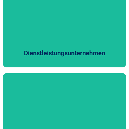
entwickeln ganzheitliche finanzielle und operative
Lösungen, mit denen Sie Ihre Leistungen gezielt
verbessern, Ihre Profitabilität steigern und
Veränderungsprozesse erfolgreich steuern.
Dienstleistungsunternehmen
Energie und Versorgungsunternehmen
Die Energiebranche steht im Wandel der Energiewende
und ist von hoher Dynamik geprägt. Sie brauchen
Partner, die die spezifischen Herausforderungen im