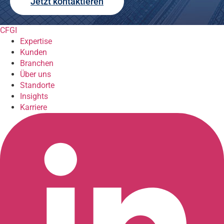
Jetzt kontaktieren
CFGI
Expertise
Kunden
Branchen
Über uns
Standorte
Insights
Karriere