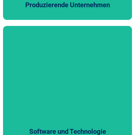
Produzierende Unternehmen
Software und Technologie
Mit tiefem Verständnis für die Dynamik der Software und
Dienstleistungsbranche unterstützt CFGI Unternehmen
aus SaaS und Lizenzmodellen mit umfassender
Erfahrung. In diesem innovationsgetriebenen Umfeld
sind vorausschauendes Handeln und hohe
Anpassungsfähigkeit entscheidend für nachhaltigen
Erfolg.
Software und Technologie