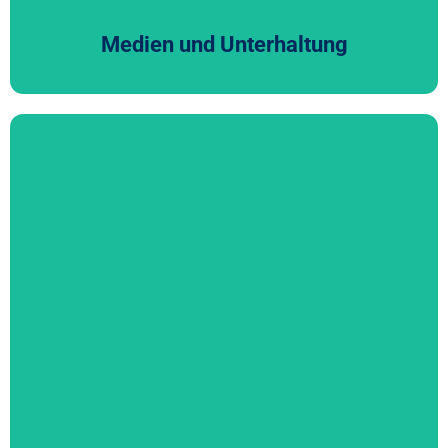
Medien und Unterhaltung
Produzierende Unternehmen
Im hart umkämpften Produktionsumfeld von heute muss
das interne Rechnungswesen ebenso fortschrittlich sein
wie die Fertigungs- und Vertriebsstrategien eines
Unternehmens.