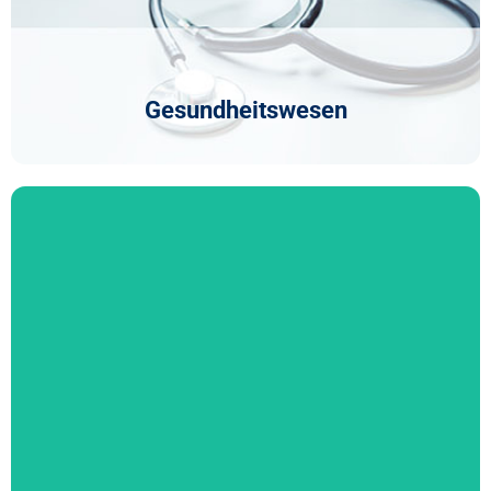
finanzielle Stabilität nachhaltig zu gewährleisten.
Gesundheitswesen
Immobilien
Immobilieninvestitionen, Entwicklungen und
Akquisitionen sind heute so komplex wie nie zuvor. CFGI
unterstützt Sie mit maßgeschneiderten Prüfungs-,
Steuer- und Beratungsleistungen für Fonds, REITs,
Entwickler und börsennotierte Unternehmen.