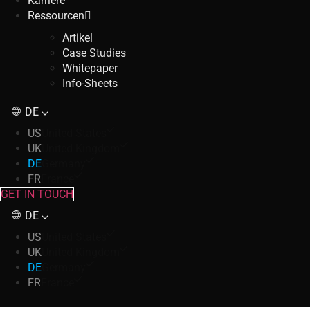
Karriere
Ressourcen
Artikel
Case Studies
Whitepaper
Info-Sheets
DE
US
United States
UK
United Kingdom
DE
Germany
FR
France
GET IN TOUCH
DE
US
United States
UK
United Kingdom
DE
Germany
FR
France