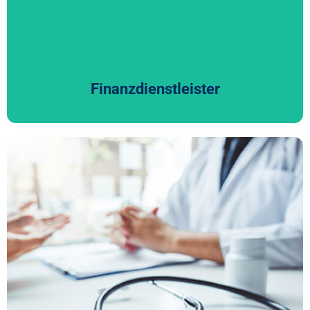
unterstützt Sie dabei, diese Herausforderungen sicher zu
meistern und Prozesse gezielt zu optimieren.
Finanzdienstleister
Gesundheitswesen
Das Gesundheitswesen erfordert besondere finanzielle
Steuerung: CFOs stehen vor komplexen regulatorischen
Vorgaben und strengen Reporting-Pflichten. Wir
unterstützen sie dabei, Compliance sicherzustellen und