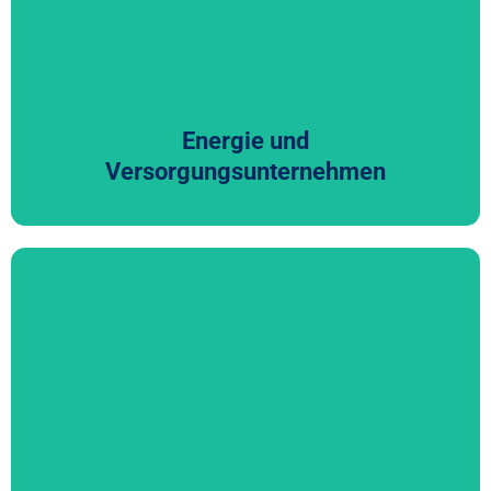
Finanz- und Rechnungswesen verstehen. CFGI bringt
dieses Branchenwissen mit und unterstützt Sie dabei,
Klarheit zu schaffen und sicher zu entscheiden.
Energie und
Versorgungsunternehmen
Finanzdienstleister
Im aktuellen Umfeld stehen Finanzdienstleister unter
hohem Druck, ihre Bilanz- und Risikosteuerung weiter zu
verbessern. Gleichzeitig steigen die Anforderungen an
Transparenz und effiziente Berichtsprozesse. CFGI