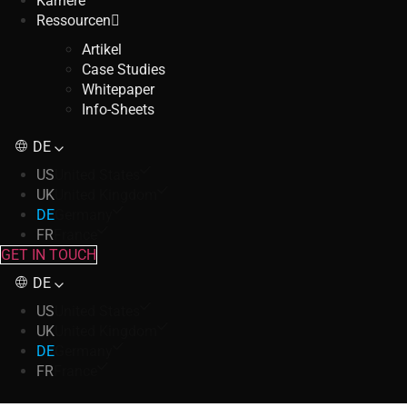
Karriere
Ressourcen
Artikel
Case Studies
Whitepaper
Info-Sheets
DE
US
United States
UK
United Kingdom
DE
Germany
FR
France
GET IN TOUCH
DE
US
United States
UK
United Kingdom
DE
Germany
FR
France