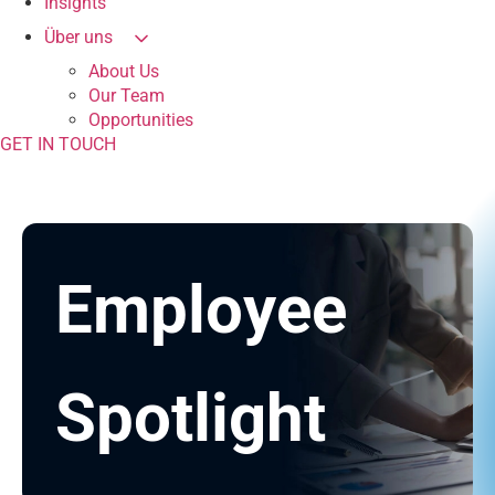
Insights
Über uns
About Us
Our Team
Opportunities
GET IN TOUCH
Employee
Spotlight