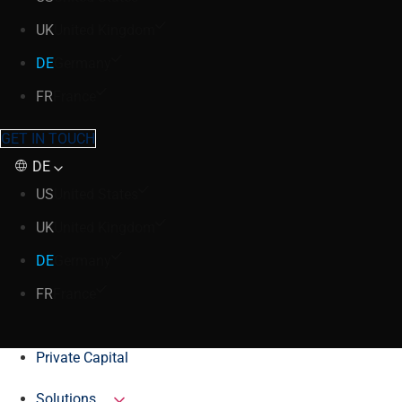
UK
United Kingdom
DE
Germany
FR
France
GET IN TOUCH
DE
US
United States
UK
United Kingdom
DE
Germany
FR
France
Private Capital
Solutions