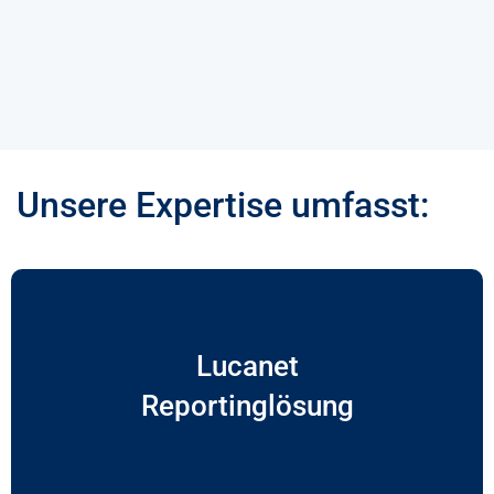
Unsere Expertise umfasst:
Lucanet
Finanzarchitektur, die überzeugt.
effizienter, transparenter und zukunftssicher – für eine
Reportinglösung
gestalten wir Planungs-, Konsolidierungs- und Reportingprozesse
Mit fundierter Expertise und maßgeschneiderten Lösungen