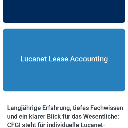
operative Effizienz
Lucanet Lease Accounting
mit einem klaren Blick für regulatorische Anforderungen und
Auswahl passender Lösungen bis zur erfolgreichen Umsetzung –
Wir navigieren sicher durch komplexe Leasingstandards: von der
Langjährige Erfahrung, tiefes Fachwissen
und ein klarer Blick für das Wesentliche:
CFGI steht für individuelle Lucanet-