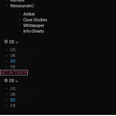
Karriere
Ressourcen
Artikel
Case Studies
Whitepaper
Info-Sheets
DE
US
United States
UK
United Kingdom
DE
Germany
FR
France
GET IN TOUCH
DE
US
United States
UK
United Kingdom
DE
Germany
FR
France