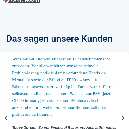
Das sagen unsere Kunden
ss
Wir sind mit Thomas Kuhnert als Lucanet-Berater sehr
Smar
zufrieden. Vor allem schätzen wir seine schnelle
verbe
die
Problemlösung und die damit verbundene Hands-on
naht
erer
Mentalität sowie die Fähigkeit IT-Knowhow mit
haben
e
Bilanzierungswissen zu verknüpfen. Daher war es für uns
verw
selbstverständlich, nach seinem Wechsel zur PAS (jetzt
begei
ere
CFGI Germany) ebenfalls einen Beraterwechsel
Zusa
anzustreben, um weiter von seinen Beraterqualitäten
jede
n.
profitieren zu können.
Math
Tugce Dursun, Senior Financial Reporting Analyst
Immatics