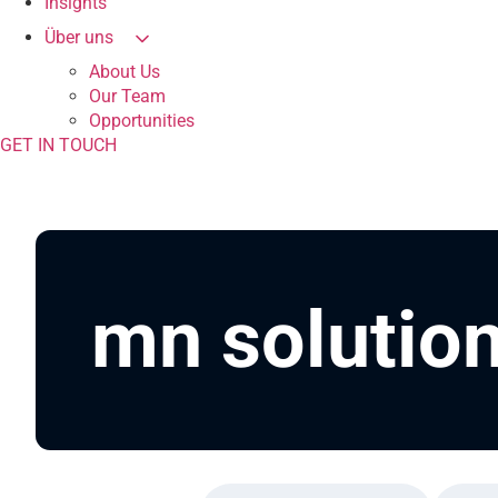
Insights
Über uns
About Us
Our Team
Opportunities
GET IN TOUCH
mn solutio