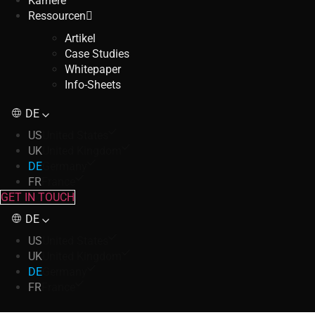
Karriere
Ressourcen
Artikel
Case Studies
Whitepaper
Info-Sheets
DE
US
United States
UK
United Kingdom
DE
Germany
FR
France
GET IN TOUCH
DE
US
United States
UK
United Kingdom
DE
Germany
FR
France