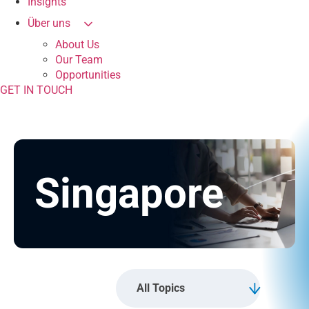
Insights
Über uns
About Us
Our Team
Opportunities
GET IN TOUCH
Singapore
All Topics