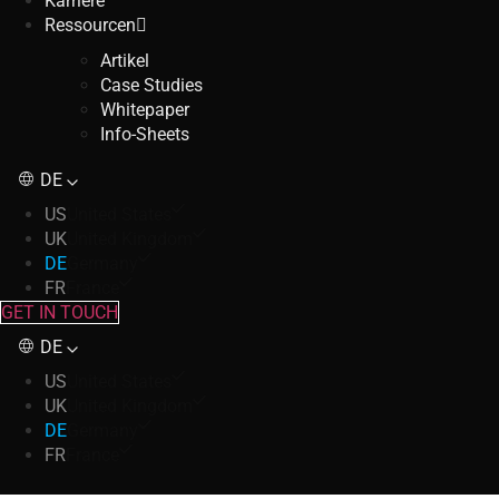
Karriere
Ressourcen
Artikel
Case Studies
Whitepaper
Info-Sheets
DE
US
United States
UK
United Kingdom
DE
Germany
FR
France
GET IN TOUCH
DE
US
United States
UK
United Kingdom
DE
Germany
FR
France