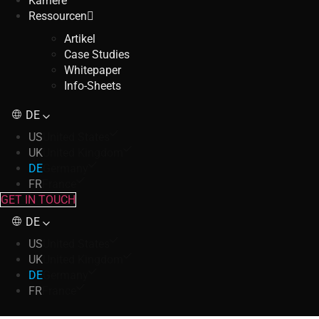
Karriere
Ressourcen
Artikel
Case Studies
Whitepaper
Info-Sheets
DE
US
United States
UK
United Kingdom
DE
Germany
FR
France
GET IN TOUCH
DE
US
United States
UK
United Kingdom
DE
Germany
FR
France