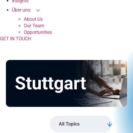
Insights
Über uns
About Us
Our Team
Opportunities
GET IN TOUCH
Stuttgart
All Topics