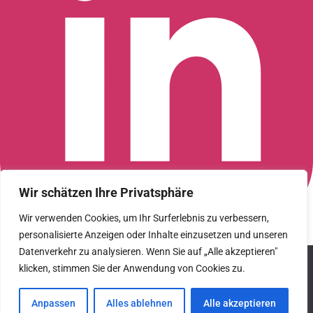
Wir schätzen Ihre Privatsphäre
Wir verwenden Cookies, um Ihr Surferlebnis zu verbessern,
personalisierte Anzeigen oder Inhalte einzusetzen und unseren
Connect with us on LinkedIn
Datenverkehr zu analysieren. Wenn Sie auf „Alle akzeptieren"
© 2026 CFGI. All rights reserved. A Portfolio Company of
We use cookies to ensure that we give you the best
Carlyle & CVC.
klicken, stimmen Sie der Anwendung von Cookies zu.
experience on our website. If you continue to use this site we
will assume that you are happy with it.
Datenschutz
Anpassen
Alles ablehnen
Alle akzeptieren
Hinweisgebersystem
Ok