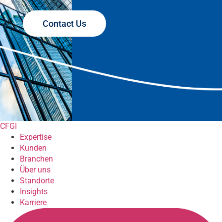
Contact Us
CFGI
Expertise
Kunden
Branchen
Über uns
Standorte
Insights
Karriere